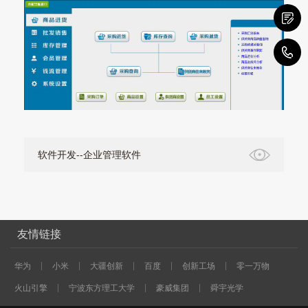
5
软件开发--企业管理软件
友情链接
华为
小米
大疆创新
百度
创新工场
零一万物
火山引擎
宁波东方理工大学
豪威集团
舜宇光学