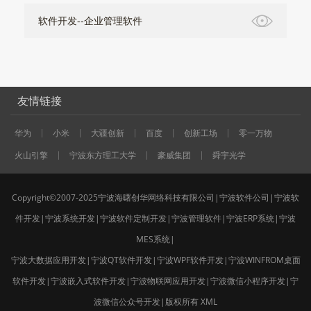
软件开发--企业管理软件
友情链接
华为
小米
大疆创新
百度
创新工场
零一万物
火山引擎
宁波东方理工大学
豪威集团
舜宇光学
Copyright©2007-2025宁波海曙创华网络科技有限公司|宁波软件公司|宁波软
件开发|宁波系统开发|宁波软件定制开发|宁波管理软件|宁波ERP系统|宁波
MES系统|
宁波大数据应用开发|宁波QT软件开发|宁波WPF软件开发|宁波WINFROM桌面
软件开发|宁波嵌入式软件开发|宁波物联网应用开发|宁波微信小程序开发|宁
波微信公众号开发|版权所有
XML